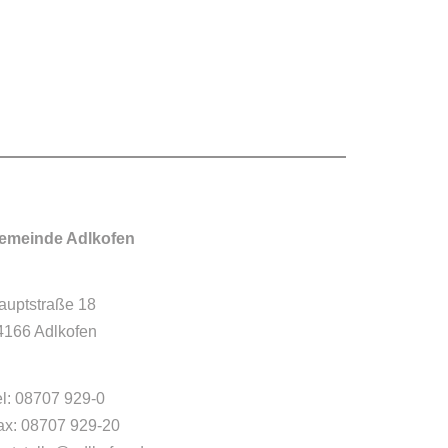
emeinde Adlkofen
auptstraße 18
4166 Adlkofen
el: 08707 929-0
ax: 08707 929-20