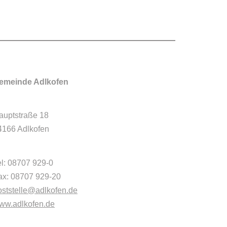
emeinde Adlkofen
auptstraße 18
4166 Adlkofen
el: 08707 929-0
ax: 08707 929-20
oststelle@adlkofen.de
ww.adlkofen.de