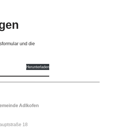
ngen
formular und die
Herunterladen
emeinde Adlkofen
auptstraße 18