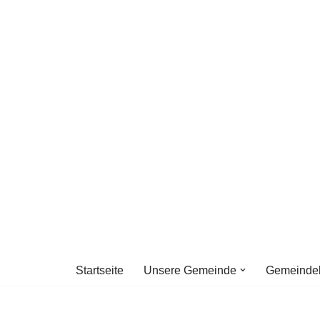
Zum
Inhalt
springen
Startseite
Unsere Gemeinde
Gemeinde