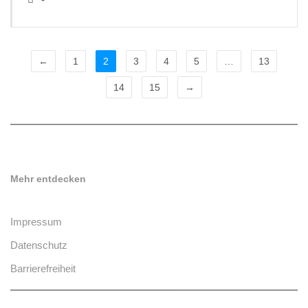
←
1
2
3
4
5
…
13
14
15
→
Mehr entdecken
Impressum
Datenschutz
Barrierefreiheit