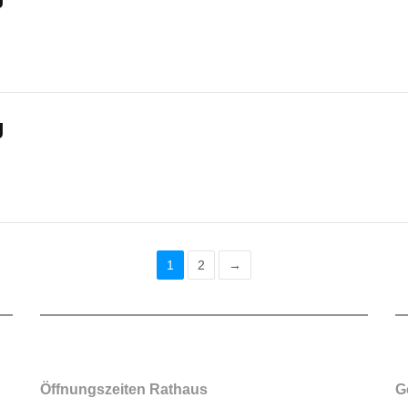
g
1
2
→
Öffnungszeiten Rathaus
G