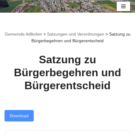
Zum
Inhalt
springen
Gemeinde Adlkofen
>
Satzungen und Verordnungen
>
Satzung zu
Bürgerbegehren und Bürgerentscheid
Satzung zu
Bürgerbegehren und
Bürgerentscheid
Download