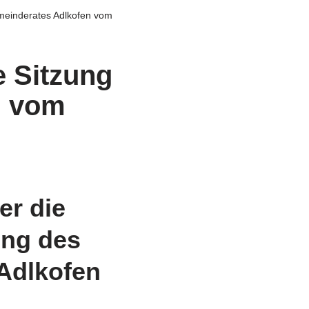
Gemeinderates Adlkofen vom
e Sitzung
n vom
er die
ung des
Adlkofen