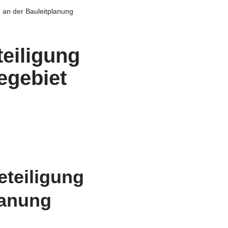
ng an der Bauleitplanung
teiligung
egebiet
eteiligung
lanung