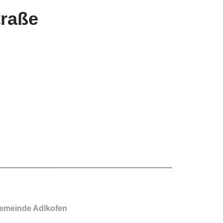
traße
emeinde Adlkofen