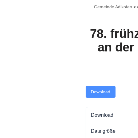
Gemeinde Adlkofen
>
78. früh
an der
Download
Download
Dateigröße