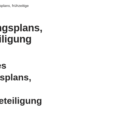
lans, frühzeitige
ngsplans,
iligung
es
splans,
eteiligung