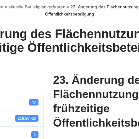
en
>
aktuelle Bauleitplanverfahren
>
23. Änderung des Flächennutzungsp
Öffentlichkeitsbeteiligung
rung des Flächennutzu
itige Öffentlichkeitsbete
23. Änderung d
Flächennutzung
47
frühzeitige
216.50 KB
Öffentlichkeitsb
1